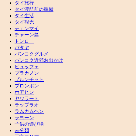
タイ旅行
タイ渡航前の準備
タイ生活
タイ観光
チェンマイ
チャーン島
トンロー
パタヤ
バンコクグルメ
バンコク近郊お出かけ
ビュッフェ
プラカノン
プルンチット
プロンポン
ホアヒン
ヤワラート
ラップラオ
ラムカムヘン
ラヨーン
子供の遊び場
未分類