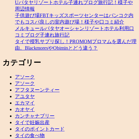
Uパタヤリゾートホテル子連れブログ旅行記！様子や
周辺情報
子供遊び場FBTキッズスポーツセンターはバンコク内
でもコスパ良しの室内遊び場！様子や口コミ紹介
メルキュールパタヤオーシャンリゾートホテル利用口
コミブログ子連れ旅行記
タイで授乳サプリ探し！PROMOMプロマムを選んだ理
由。BlackmoresやObiminとどう違う？
カテゴリー
アソーク
アソーク
アフタヌーンティー
アユタヤ
エカマイ
カオヤイ
カンチャナブリー
タイで妊娠出産
タイのポイントカード
タイの食べ物