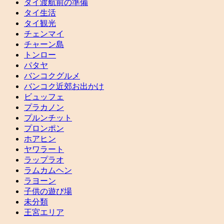
タイ渡航前の準備
タイ生活
タイ観光
チェンマイ
チャーン島
トンロー
パタヤ
バンコクグルメ
バンコク近郊お出かけ
ビュッフェ
プラカノン
プルンチット
プロンポン
ホアヒン
ヤワラート
ラップラオ
ラムカムヘン
ラヨーン
子供の遊び場
未分類
王宮エリア