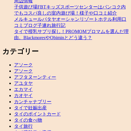
周辺情報
子供遊び場FBTキッズスポーツセンターはバンコク内
でもコスパ良しの室内遊び場！様子や口コミ紹介
メルキュールパタヤオーシャンリゾートホテル利用口
コミブログ子連れ旅行記
タイで授乳サプリ探し！PROMOMプロマムを選んだ理
由。BlackmoresやObiminとどう違う？
カテゴリー
アソーク
アソーク
アフタヌーンティー
アユタヤ
エカマイ
カオヤイ
カンチャナブリー
タイで妊娠出産
タイのポイントカード
タイの食べ物
タイ旅行