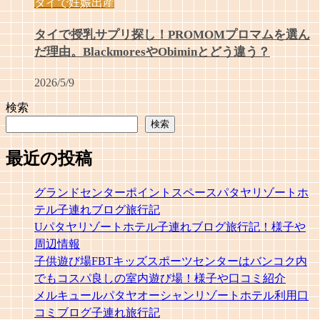
タイで妊娠出産
タイで授乳サプリ探し！PROMOMプロマムを選ん
だ理由。BlackmoresやObiminとどう違う？
2026/5/9
検索
検索
最近の投稿
グランドセンターポイントスペースパタヤリゾートホ
テル子連れブログ旅行記
Uパタヤリゾートホテル子連れブログ旅行記！様子や
周辺情報
子供遊び場FBTキッズスポーツセンターはバンコク内
でもコスパ良しの室内遊び場！様子や口コミ紹介
メルキュールパタヤオーシャンリゾートホテル利用口
コミブログ子連れ旅行記