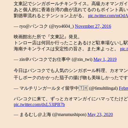
文東記でシンガポールチキンライス。高級カオマンガイ
あと個人的に香港台湾の曲が流れてるのもポイント高い
劉徳華流れるとテンション上がる。
pic.twitter.com/mO
— ryo@バンコク (@ryo4604_)
November 27, 2016
映画館出た所で『文東記』発見。
トンロー店は何回か行ったことあるけど駐車場ないし駅
海南チキンライスは安定性の旨さ。また来よっと。
pic
— zin＠バンコクでお仕事中 (@zin_twi)
May 1, 2019
今日はバンコクでも人気のシンガポール料理、カオマンガ
干しポークのかかった茄子の揚げ物も美味しかったです。
— マルチリンガ一ルタイ留学中🇹🇭 (@6multilingal)
Febr
バンコクに来て、ずっとカオマンガイにハマってたけど
pic.twitter.com/dxL53lPB7b
— まるむし@上海 (@marumushipon)
May 23, 2020