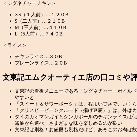
＜シグネチャーチキン＞
XS（１人前）…１２０B
S（二人前）…２１０B
M（三人前）…４１０B
L（5人前）…７４０B
＜ライス＞
チキンライス…３０B
プレーンライス…２０B
文東記エムクオーティエ店の口コミや
文東記の看板メニューである「シグネチャー・ボイルド
やすいと
「スイート＆サワーポーク」は、程よい甘さで、いくら
「クリスピービーンクルード（揚げ豆腐）」は、外はカ
タイのカオマンガイとシンガポールのチキンライスは似
醤油から選べ、さまざまな味を楽しめるのが良い
文東記は別格！
お値段も別格だけど、あそこのお肉は飲