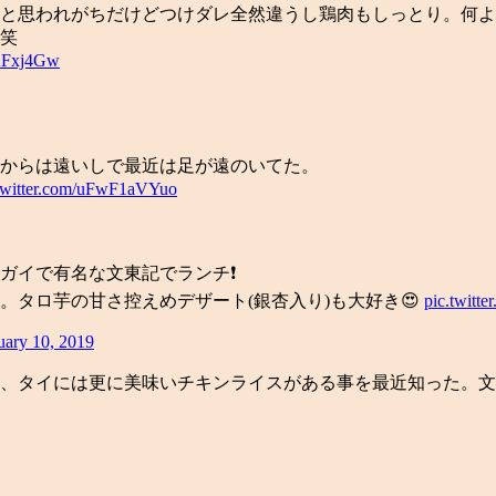
と思われがちだけどつけダレ全然違うし鶏肉もしっとり。何よ
笑
dAFxj4Gw
からは遠いしで最近は足が遠のいてた。
.twitter.com/uFwF1aVYuo
イで有名な文東記でランチ❗️
タロ芋の甘さ控えめデザート(銀杏入り)も大好き😍
pic.twit
uary 10, 2019
、タイには更に美味いチキンライスがある事を最近知った。文