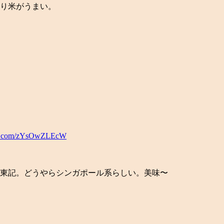
り米がうまい。
ter.com/zYsOwZLEcW
東記。どうやらシンガポール系らしい。美味〜