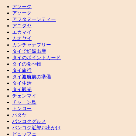
アソーク
アソーク
アフタヌーンティー
アユタヤ
エカマイ
カオヤイ
カンチャナブリー
タイで妊娠出産
タイのポイントカード
タイの食べ物
タイ旅行
タイ渡航前の準備
タイ生活
タイ観光
チェンマイ
チャーン島
トンロー
パタヤ
バンコクグルメ
バンコク近郊お出かけ
ビュッフェ