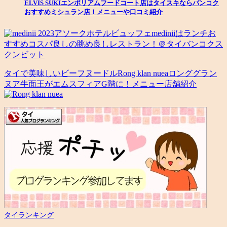
ELVIS SUKIエンポリアムフードコート店はタイスキならバンコク
おすすめミシュラン店！メニューや口コミ紹介
2023アソークホテルビュッフェmediniiはランチお
すすめコスパ良しの眺め良しレストラン！＠タイバンコクス
クンビット
タイで美味しいビーフヌードルRong klan nueaロンググラン
ヌア牛面王がエムスフィアG階に！メニュー店舗紹介
タイランキング