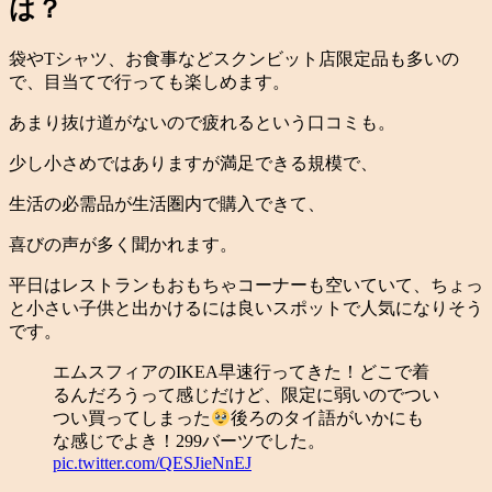
は？
袋やTシャツ、お食事などスクンビット店限定品も多いの
で、目当てで行っても楽しめます。
あまり抜け道がないので疲れるという口コミも。
少し小さめではありますが満足できる規模で、
生活の必需品が生活圏内で購入できて、
喜びの声が多く聞かれます。
平日はレストランもおもちゃコーナーも空いていて、ちょっ
と小さい子供と出かけるには良いスポットで人気になりそう
です。
エムスフィアのIKEA早速行ってきた！どこで着
るんだろうって感じだけど、限定に弱いのでつい
つい買ってしまった
後ろのタイ語がいかにも
な感じでよき！299バーツでした。
pic.twitter.com/QESJieNnEJ