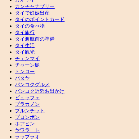
カンチャナブリー
タイで妊娠出産
タイのポイントカード
タイの食べ物
タイ旅行
タイ渡航前の準備
タイ生活
タイ観光
チェンマイ
チャーン島
トンロー
パタヤ
バンコクグルメ
バンコク近郊お出かけ
ビュッフェ
プラカノン
プルンチット
プロンポン
ホアヒン
ヤワラート
ラップラオ