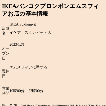
IKEAバンコクプロンポンエムスフィ
アお店の基本情報
IKEA Sukhumvit
店舗
イケア スクンビット店
名
2023/12/1
オー
プン
日
エムスフィアに準ずる
定休
日
営業
10時00分～22時00分
時間
場
住所：3rd floor, Emsphere, Sukhumvit Rd, Khlong Tan, Khlon