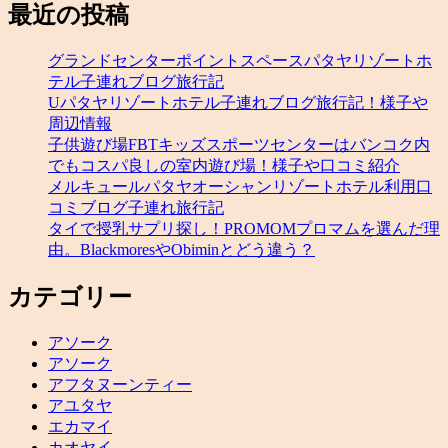
最近の投稿
グランドセンターポイントスペースパタヤリゾートホ
テル子連れブログ旅行記
Uパタヤリゾートホテル子連れブログ旅行記！様子や
周辺情報
子供遊び場FBTキッズスポーツセンターはバンコク内
でもコスパ良しの室内遊び場！様子や口コミ紹介
メルキュールパタヤオーシャンリゾートホテル利用口
コミブログ子連れ旅行記
タイで授乳サプリ探し！PROMOMプロマムを選んだ理
由。BlackmoresやObiminとどう違う？
カテゴリー
アソーク
アソーク
アフタヌーンティー
アユタヤ
エカマイ
カオヤイ