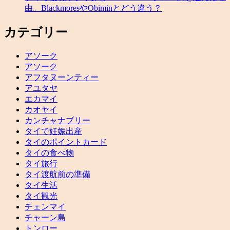
由。BlackmoresやObiminとどう違う？
カテゴリー
アソーク
アソーク
アフタヌーンティー
アユタヤ
エカマイ
カオヤイ
カンチャナブリー
タイで妊娠出産
タイのポイントカード
タイの食べ物
タイ旅行
タイ渡航前の準備
タイ生活
タイ観光
チェンマイ
チャーン島
トンロー