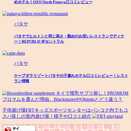
めホテル！OZO North Pattaya口コミレビュー
パタヤ
パタヤでヒルトンと同じ高さ・眺めのお安いレストランでディナ
ー！REPUBLIC＠セントラル
パタヤ
ケープダラリゾートパタヤの子連れホテル口コミレビュー！レスト
ラン情報
タイで授乳サプリ探し！PROMOM
プロマムを選んだ理由。BlackmoresやObiminとどう違う？
子供遊び場FBTキッズスポーツセンターはバンコク内でもコ
スパ良しの室内遊び場！様子や口コミ紹介