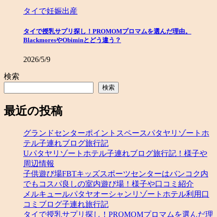
タイで妊娠出産
タイで授乳サプリ探し！PROMOMプロマムを選んだ理由。
BlackmoresやObiminとどう違う？
2026/5/9
検索
検索
最近の投稿
グランドセンターポイントスペースパタヤリゾートホ
テル子連れブログ旅行記
Uパタヤリゾートホテル子連れブログ旅行記！様子や
周辺情報
子供遊び場FBTキッズスポーツセンターはバンコク内
でもコスパ良しの室内遊び場！様子や口コミ紹介
メルキュールパタヤオーシャンリゾートホテル利用口
コミブログ子連れ旅行記
タイで授乳サプリ探し！PROMOMプロマムを選んだ理