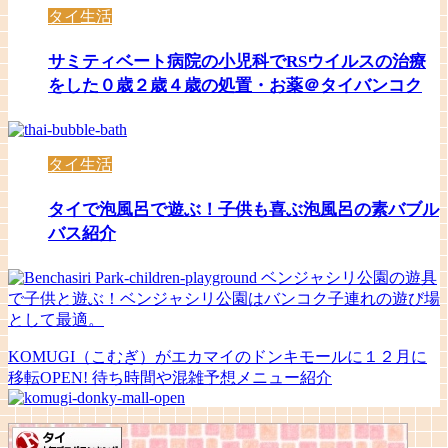
タイ生活
サミティベート病院の小児科でRSウイルスの治療
をした０歳２歳４歳の処置・お薬＠タイバンコク
タイ生活
タイで泡風呂で遊ぶ！子供も喜ぶ泡風呂の素バブル
バス紹介
ベンジャシリ公園の遊具
で子供と遊ぶ！ベンジャシリ公園はバンコク子連れの遊び場
として最適。
KOMUGI（こむぎ）がエカマイのドンキモールに１２月に
移転OPEN! 待ち時間や混雑予想メニュー紹介