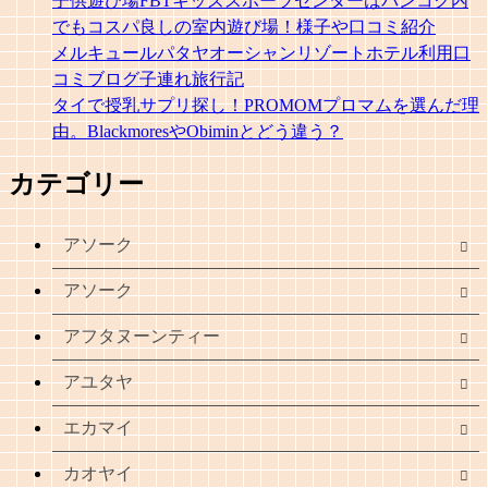
子供遊び場FBTキッズスポーツセンターはバンコク内
でもコスパ良しの室内遊び場！様子や口コミ紹介
メルキュールパタヤオーシャンリゾートホテル利用口
コミブログ子連れ旅行記
タイで授乳サプリ探し！PROMOMプロマムを選んだ理
由。BlackmoresやObiminとどう違う？
カテゴリー
アソーク
アソーク
アフタヌーンティー
アユタヤ
エカマイ
カオヤイ