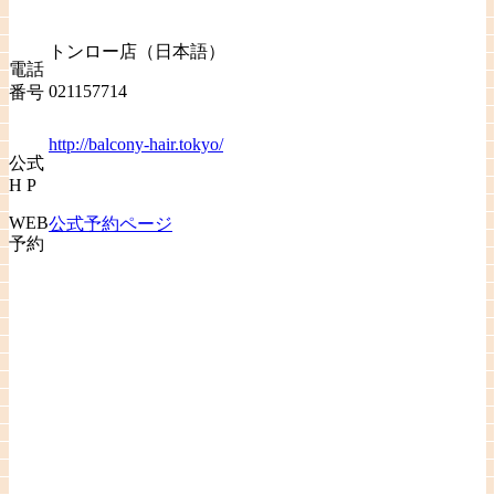
トンロー店（日本語）
電話
021157714
番号
http://balcony-hair.tokyo/
公式
H P
WEB
公式予約ページ
予約