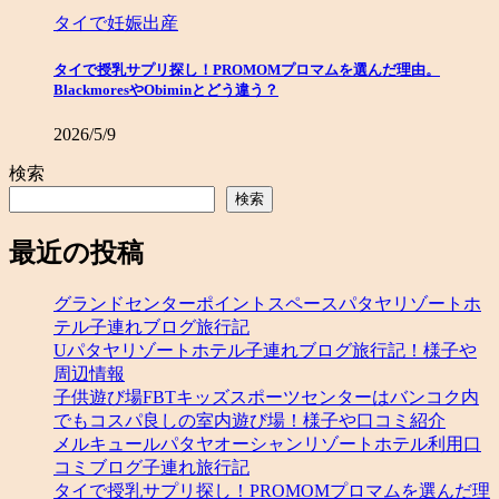
タイで妊娠出産
タイで授乳サプリ探し！PROMOMプロマムを選んだ理由。
BlackmoresやObiminとどう違う？
2026/5/9
検索
検索
最近の投稿
グランドセンターポイントスペースパタヤリゾートホ
テル子連れブログ旅行記
Uパタヤリゾートホテル子連れブログ旅行記！様子や
周辺情報
子供遊び場FBTキッズスポーツセンターはバンコク内
でもコスパ良しの室内遊び場！様子や口コミ紹介
メルキュールパタヤオーシャンリゾートホテル利用口
コミブログ子連れ旅行記
タイで授乳サプリ探し！PROMOMプロマムを選んだ理