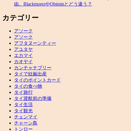
由。BlackmoresやObiminとどう違う？
カテゴリー
アソーク
アソーク
アフタヌーンティー
アユタヤ
エカマイ
カオヤイ
カンチャナブリー
タイで妊娠出産
タイのポイントカード
タイの食べ物
タイ旅行
タイ渡航前の準備
タイ生活
タイ観光
チェンマイ
チャーン島
トンロー