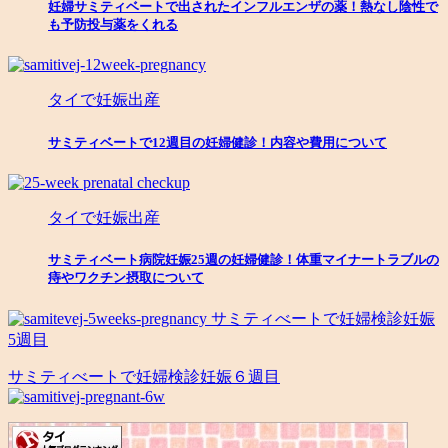
妊婦サミティベートで出されたインフルエンザの薬！熱なし陰性で
も予防投与薬をくれる
タイで妊娠出産
サミティベートで12週目の妊婦健診！内容や費用について
タイで妊娠出産
サミティベート病院妊娠25週の妊婦健診！体重マイナートラブルの
痔やワクチン摂取について
サミティべートで妊婦検診妊娠
5週目
サミティべートで妊婦検診妊娠６週目