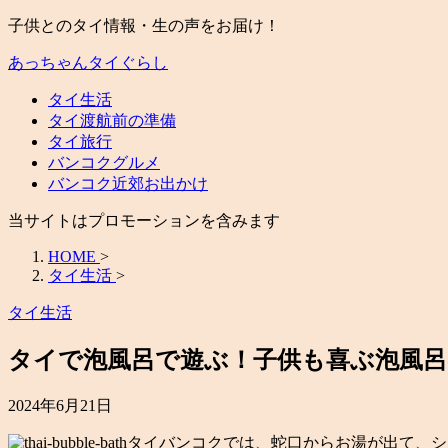
子供とのタイ情報・生の声をお届け！
あっちゃんタイぐらし
タイ生活
タイ渡航前の準備
タイ旅行
バンコクグルメ
バンコク近郊お出かけ
当サイトはプロモーションを含みます
HOME
>
タイ生活
>
タイ生活
タイで泡風呂で遊ぶ！子供も喜ぶ泡風
2024年6月21日
タイバンコクでは、蛇口からお湯が出て、シ