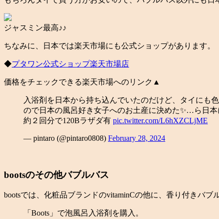
ジャスミン最高♪♪
ちなみに、日本では楽天市場にも公式ショップがあります。
◆
プタワン公式ショップ楽天市場店
価格をチェックできる楽天市場へのリンク▲
入浴剤を日本から持ち込んでいたのだけど、タイにも色
ので日本の風呂好き女子へのお土産に決めた✨…ら日本に
約２回分で120Bラザダ有
pic.twitter.com/L6hXZCLjME
— pintaro (@pintaro0808)
February 28, 2024
bootsのその他バブルバス
bootsでは、化粧品ブランドのvitaminCの他に、香り付き
「Boots」で泡風呂入浴剤を購入。