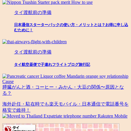
タイ渡航前の準備
日本通信スターターパックの使い方・メリットとは？お得に申し込
むために！
タイ渡航前の準備
タイ航空昼便で子連れフライトブログ旅行記
膵臓がんと酒・コーヒー・みかん・大豆の関係〜原因とな
る？
海外赴任・駐在時でも楽天モバイル・日本通信で電話番号を
格安で維持！