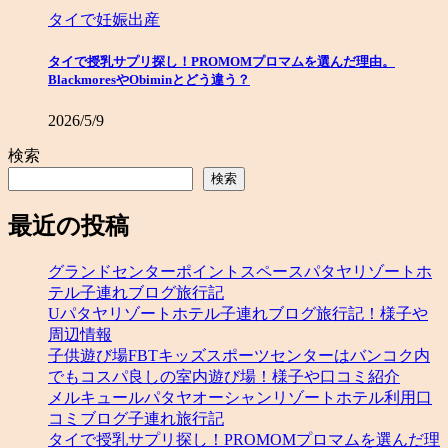
タイで妊娠出産
タイで授乳サプリ探し！PROMOMプロマムを選んだ理由。
BlackmoresやObiminとどう違う？
2026/5/9
検索
検索
最近の投稿
グランドセンターポイントスペースパタヤリゾートホ
テル子連れブログ旅行記
Uパタヤリゾートホテル子連れブログ旅行記！様子や
周辺情報
子供遊び場FBTキッズスポーツセンターはバンコク内
でもコスパ良しの室内遊び場！様子や口コミ紹介
メルキュールパタヤオーシャンリゾートホテル利用口
コミブログ子連れ旅行記
タイで授乳サプリ探し！PROMOMプロマムを選んだ理