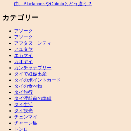
由。BlackmoresやObiminとどう違う？
カテゴリー
アソーク
アソーク
アフタヌーンティー
アユタヤ
エカマイ
カオヤイ
カンチャナブリー
タイで妊娠出産
タイのポイントカード
タイの食べ物
タイ旅行
タイ渡航前の準備
タイ生活
タイ観光
チェンマイ
チャーン島
トンロー