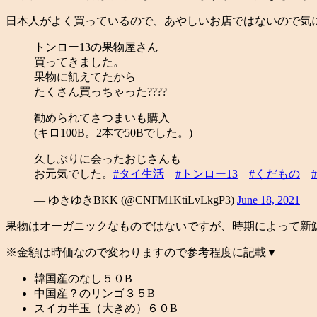
日本人がよく買っているので、あやしいお店ではないので気
トンロー13の果物屋さん
買ってきました。
果物に飢えてたから
たくさん買っちゃった????
勧められてさつまいも購入
(キロ100B。2本で50Bでした。)
久しぶりに会ったおじさんも
お元気でした。
#タイ生活
#トンロー13
#くだもの
— ゆきゆきBKK (@CNFM1KtiLvLkgP3)
June 18, 2021
果物はオーガニックなものではないですが、時期によって新
※金額は時価なので変わりますので参考程度に記載▼
韓国産のなし５０B
中国産？のリンゴ３５B
スイカ半玉（大きめ）６０B