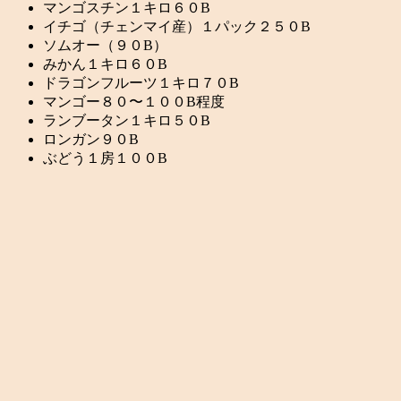
マンゴスチン１キロ６０B
イチゴ（チェンマイ産）１パック２５０B
ソムオー（９０B）
みかん１キロ６０B
ドラゴンフルーツ１キロ７０B
マンゴー８０〜１００B程度
ランブータン１キロ５０B
ロンガン９０B
ぶどう１房１００B