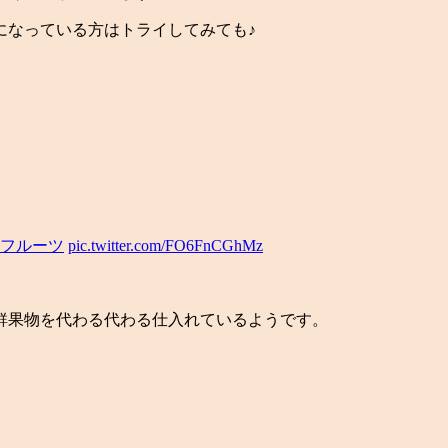
になっている方はトライしてみても♪
#フルーツ
pic.twitter.com/FO6FnCGhMz
鮮果物を代わる代わる仕入れているようです。